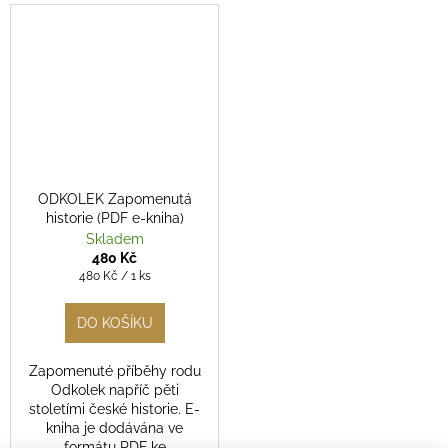
ODKOLEK Zapomenutá
historie (PDF e-kniha)
Skladem
480 Kč
Měrná
480 Kč / 1 ks
cena:
DO KOŠÍKU
Zapomenuté příběhy rodu
Odkolek napříč pěti
stoletími české historie. E-
kniha je dodávána ve
formátu PDF ke