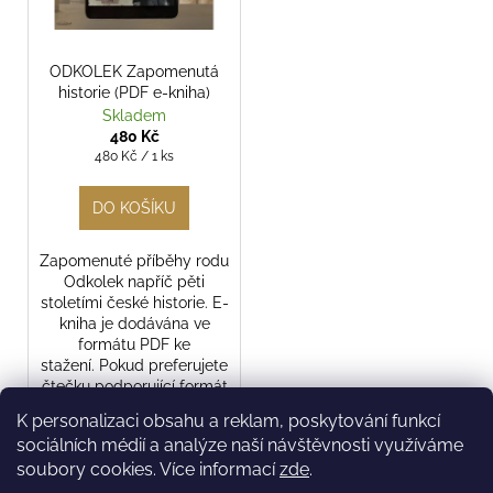
ODKOLEK Zapomenutá
historie (PDF e-kniha)
Skladem
480 Kč
Měrná
480 Kč / 1 ks
cena:
DO KOŠÍKU
Zapomenuté příběhy rodu
Odkolek napříč pěti
stoletími české historie. E-
kniha je dodávána ve
formátu PDF ke
stažení. Pokud preferujete
čtečku podporující formát
EPUB,...
K personalizaci obsahu a reklam, poskytování funkcí
sociálních médií a analýze naší návštěvnosti využíváme
soubory cookies. Více informací
zde
.
3
položek celkem
O