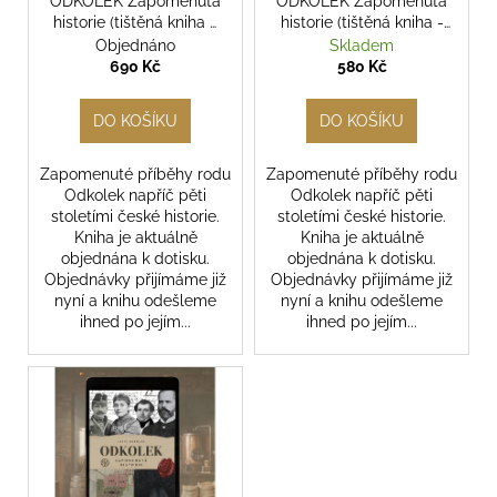
o
ODKOLEK Zapomenutá
ODKOLEK Zapomenutá
historie (tištěná kniha –
historie (tištěná kniha -
d
pevná vazba)
měkká vazba)
Objednáno
Skladem
u
690 Kč
580 Kč
k
t
DO KOŠÍKU
DO KOŠÍKU
ů
Zapomenuté příběhy rodu
Zapomenuté příběhy rodu
Odkolek napříč pěti
Odkolek napříč pěti
stoletími české historie.
stoletími české historie.
Kniha je aktuálně
Kniha je aktuálně
objednána k dotisku.
objednána k dotisku.
Objednávky přijímáme již
Objednávky přijímáme již
nyní a knihu odešleme
nyní a knihu odešleme
ihned po jejím...
ihned po jejím...