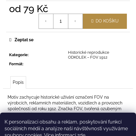
od
79 Kč
Měrná
DO KOŠÍKU
cena:
Zeptat se
Historické reprodukce
Kategorie
:
ODKOLEK – FOV 1912
Formát
:
Popis
Motiv zachycuje historické užívání označení FOV na
výrobcích, reklamních materiálech, vozidlech a provozech
společnosti od roku 1912. Značka FOV, tvořená ozubeným
kolem a iniciálami František Odkolek Vysočany, byla
ochrannou známkou společnosti Fr. Odkolek a spol. Patřila k
K personalizaci obsahu a reklam, poskytování funkcí
jejím nejvýraznějším symbolům a objevovala se napříč
sociálních médií a analýze naší návštěvnosti využíváme
firemní prezentací – od obalů výrobků a reklamních
soubory cookies. Více informací
zde
.