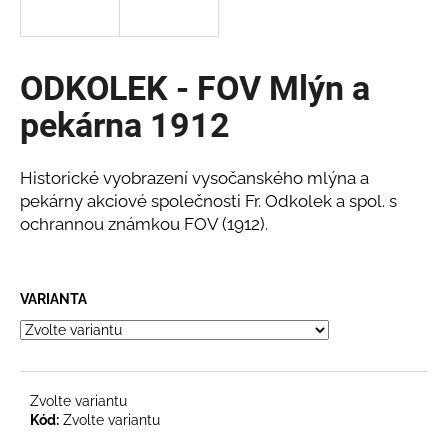
a
j
í
ODKOLEK - FOV Mlýn a
t
pekárna 1912
?
Historické vyobrazení vysočanského mlýna a
pekárny akciové společnosti Fr. Odkolek a spol. s
ochrannou známkou FOV (1912).
HLEDAT
VARIANTA
Zvolte variantu
Kód:
Zvolte variantu