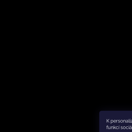
K personali
funkcí sociá