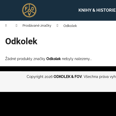
K
Přejít
na
o
KNIHY & HISTORIE
obsah
Zpět
Zpět
š
do
do
í
Domů
Prodávané značky
Odkolek
obchodu
obchodu
k
Odkolek
Žádné produkty značky
Odkolek
nebyly nalezeny...
Z
Copyright 2026
ODKOLEK & FOV
. Všechna práva vy
á
p
a
t
í